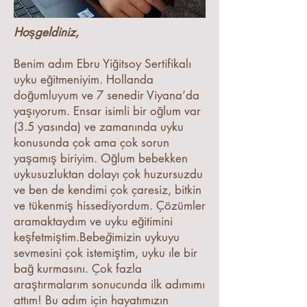
Hoşgeldiniz,
Benim adım Ebru Yiğitsoy Sertifikalı
uyku eğitmeniyim. Hollanda
doğumluyum ve 7 senedir Viyana’da
yaşıyorum. Ensar isimli bir oğlum var
(3.5 yasında) ve zamanında uyku
konusunda çok ama çok sorun
yaşamış biriyim. Oğlum bebekken
uykusuzluktan dolayı çok huzursuzdu
ve ben de kendimi çok çaresiz, bitkin
ve tükenmiş hissediyordum. Çözümler
aramaktaydım ve uyku eğitimini
keşfetmiştim.Bebe
ğ
imizin uykuyu
sevmesini çok istemiştim, uyku ıle bir
bağ kurmasını. Çok fazla
araştırmalarım sonucunda ilk adımımı
attım! Bu adım için hayatımızın