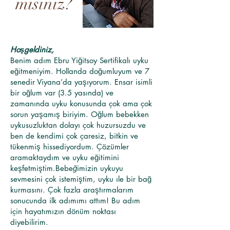
mısınız?
Hoşgeldiniz,
Benim adım Ebru Yiğitsoy Sertifikalı uyku
eğitmeniyim. Hollanda doğumluyum ve 7
senedir Viyana’da yaşıyorum. Ensar isimli
bir oğlum var (3.5 yasında) ve
zamanında uyku konusunda çok ama çok
sorun yaşamış biriyim. Oğlum bebekken
uykusuzluktan dolayı çok huzursuzdu ve
ben de kendimi çok çaresiz, bitkin ve
tükenmiş hissediyordum. Çözümler
aramaktaydım ve uyku eğitimini
keşfetmiştim.Bebe
ğ
imizin uykuyu
sevmesini çok istemiştim, uyku ıle bir bağ
kurmasını. Çok fazla araştırmalarım
sonucunda ilk adımımı attım! Bu adım
için hayatımızın dönüm noktası
diyebilirim.