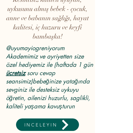
uykusunu almış bebek - çocuk,
anne ve babanın sağlığı, hayat
kalitesi, iç huzuru ve keyfi
bambaşka!
@uyumayiogreniyorum
Akademimiz ve ayriyetten size
özel hediyemiz ile (haftada 1 gün
ücretsiz
soru cevap
seansimiz)bebeğinize yatağında
sevginiz ile desteksiz uykuyu
öğretin, ailenizi huzurlu, saglikli,
kaliteli yaşama kavuşturun
INCELEYIN