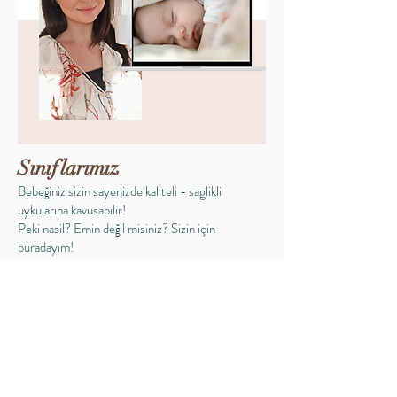
Sınıflarımız
Bebeğiniz sizin sayenizde kaliteli - saglikli
uykularina kavusabilir!
Peki nasil? Emin değil misiniz? Sizin için
buradayım!
Sınıflarımiz (uyumayiogreniyorum akademi)
ailenizin gelişebilmesi için, bebeginizin uykusuyla
güvenle yola çıkabilmeniz için ihtiyacınız olan her
şeyi size öğretecek.
Bebeğinize özel takip edebileceğiniz ve
uygulayabileceğiniz 5 aşamalı yol haritamiz ile, tam
olarak nereden başlayıp hangi sırada nasıl