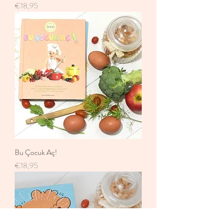
Fiyat
€18,95
Bu Çocuk Aç!
Fiyat
€18,95