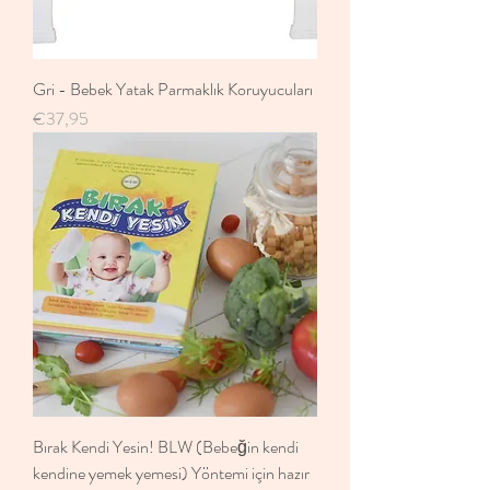
Gri - Bebek Yatak Parmaklık Koruyucuları
Fiyat
€37,95
Bırak Kendi Yesin! BLW (Bebeğin kendi
kendine yemek yemesi) Yöntemi için hazır