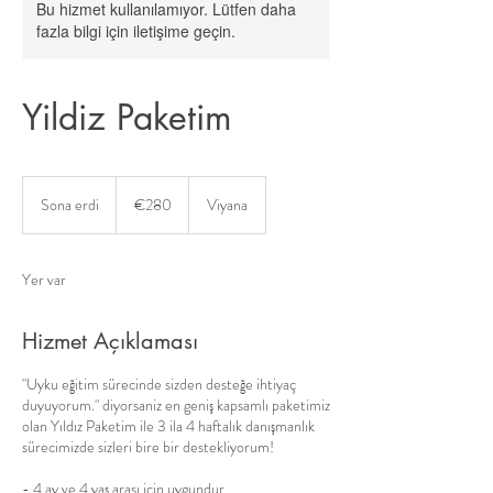
Bu hizmet kullanılamıyor. Lütfen daha
fazla bilgi için iletişime geçin.
Yildiz Paketim
€280
Euro
Sona erdi
S
€280
Viyana
o
n
a
Yer var
e
r
d
Hizmet Açıklaması
i
"Uyku eğitim sürecinde sizden desteğe ihtiyaç
duyuyorum." diyorsaniz en geniş kapsamlı paketimiz
olan Yıldız Paketim ile 3 ila 4 haftalık danışmanlık
sürecimizde sizleri bire bir destekliyorum!
- 4 ay ve 4 yaş arası için uygundur.