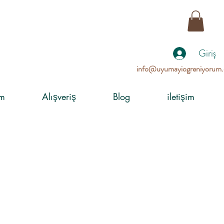
Giriş
info@uyumayiogreniyorum
im
Alışveriş
Blog
iletişim