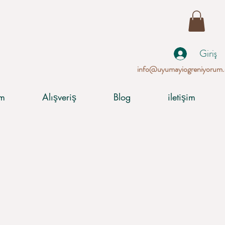
Giriş
info@uyumayiogreniyorum
im
Alışveriş
Blog
iletişim