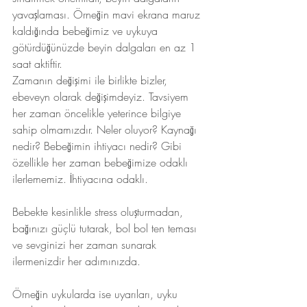
yavaşlaması. Örneğin mavi ekrana maruz 
kaldığında bebeğimiz ve uykuya 
götürdüğünüzde beyin dalgaları en az 1 
saat aktiftir.
Zamanın değişimi ile birlikte bizler, 
ebeveyn olarak değişimdeyiz. Tavsiyem 
her zaman öncelikle yeterince bilgiye 
sahip olmamızdır. Neler oluyor? Kaynağı 
nedir? Bebeğimin ihtiyacı nedir? Gibi 
özellikle her zaman bebeğimize odaklı 
ilerlememiz. İhtiyacına odaklı.
Bebekte kesinlikle stress oluşturmadan, 
bağınızı güçlü tutarak, bol bol ten teması 
ve sevginizi her zaman sunarak 
ilermenizdir her adımınızda.
Örneğin uykularda ise uyarıları, uyku 