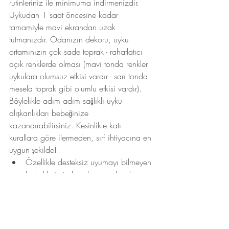
rutinleriniz ile minimuma indirmenizdir. 
Uykudan 1 saat öncesine kadar 
tamamiyle mavi ekrandan uzak 
tutmanızdır. Odanızın dekoru, uyku 
ortamınızın çok sade toprak - rahatlatıcı 
açık renklerde olması (mavi tonda renkler 
uykulara olumsuz etkisi vardır - sarı tonda 
mesela toprak gibi olumlu etkisi vardır). 
Böylelikle adım adım sağlıklı uyku 
alışkanlıkları bebeğinize 
kazandırabilirsiniz. Kesinlikle katı 
kurallara göre ilermeden, sırf ihtiyacına en 
uygun şekilde!
Özellikle desteksiz uyumayı bilmeyen 
bebeklerimizde uyku sorunlarıyla 
karşılaşabiliyoruz. Bebeğiniz nasıl 
uykuya geçiş yaptıysa sizden mutlaka 
bir destek bekleyecektir. Nasıl devam 
uyuyabileceğini bilmiyor!