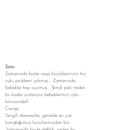
Soru:
Zamanında bizler veya büyüklerimizin hiç 
uyku problemi yokmuş... Zamanında 
bebekler hep uyurmuş... Şimdi peki neden 
bu kadar zorlanıyor bebeklerimiz uyku 
konusunda?
Cevap:
Sevgili ebeveynler, genelde en çok 
konuştuğumuz konularımızdan biri 
"zamanında böyle değildi, neden bu 