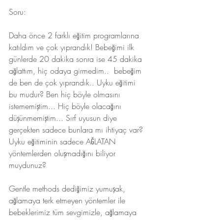
Soru:
Daha önce 2 farklı eğitim programlarına 
katıldım ve çok yıprandık! Bebeğimi ilk 
günlerde 20 dakika sonra ise 45 dakika 
ağlattım, hiç odaya girmedim..  bebeğim 
de ben de çok yıprandık.. Uyku eğitimi 
bu mudur? Ben hiç böyle olmasını 
istememiştim... Hiç böyle olacağını 
düşünmemiştim... Sırf uyusun diye 
gerçekten sadece bunlara mı ihtiyaç var?
Uyku eğitiminin sadece AĞLATAN 
yöntemlerden oluşmadığını biliyor 
muydunuz?
Gentle methods dediğimiz yumuşak, 
ağlamaya terk etmeyen yöntemler ile 
bebeklerimiz tüm sevgimizle, ağlamaya 