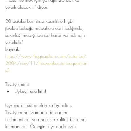
"Hasar vermek için yaklaşık 20 dakika 
yeterli olacaktır." diyor.
20 dakika kesintisiz kesinlikle hiçbir 
şekilde bebeğe müdahele edilmediğinde, 
sakinleştirmediğinde ise hasar vermek için 
yeterlidir."
kaynak: 
https://www.theguardian.com/science/
2004/nov/11/thisweekssciencequestion
s3
Tavsiyelerim:
Uykuyu sevdirin!
Uykuyu bir süreç olarak düşünelim. 
Tavsiyem her zaman adım adım 
ilerlemenizdir ve öncelikle kaliteli bir temel 
kurmanızdır. Örneğin: uyku odanızın 