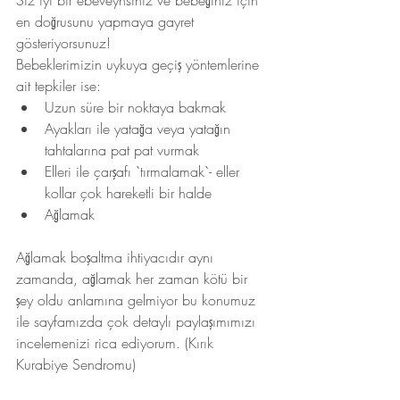
Siz iyi bir ebeveynsiniz ve bebeğiniz için 
en doğrusunu yapmaya gayret 
gösteriyorsunuz! 
Bebeklerimizin uykuya geçiş yöntemlerine 
ait tepkiler ise:
Uzun süre bir noktaya bakmak
Ayakları ile yatağa veya yatağın 
tahtalarına pat pat vurmak
Elleri ile çarşafı `tırmalamak`- eller 
kollar çok hareketli bir halde
Ağlamak 
Ağlamak boşaltma ihtiyacıdır aynı 
zamanda, ağlamak her zaman kötü bir 
şey oldu anlamına gelmiyor bu konumuz 
ile sayfamızda çok detaylı paylaşımımızı 
incelemenizi rica ediyorum. (Kırık 
Kurabiye Sendromu)