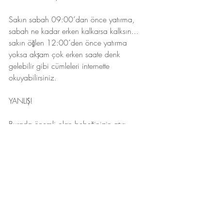
Sakın sabah 09:00´dan önce yatırma, 
sabah ne kadar erken kalkarsa kalksın... 
sakın öğlen 12:00´den önce yatırma 
yoksa akşam çok erken saate denk 
gelebilir gibi cümleleri internette 
okuyabilirsiniz.
YANLIŞ!
Burada önemli olan bebeğinizin aşırı 
yorgun olmasına sebep OLMAMANIZDIR. 
Lütfen aşırı yorgunluğa çok dikkat edelim 
ki tavsiyem her zaman bebeğinize uygun 
uyanıklık sürelerine göre ilerlemenizdir. 
Aşırı yorgunluk ise vücutta çok fazla stress 
hormonunun salgılanmasına sebep 
olmaktadır ve uykulara olumsuz etkisi 