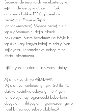
Bebekler de insanlardır ve elbette uyku 
eğitiminde ise uyku düzeninin farklı 
olmasıyla birlikte TEPKI gösterebilir 
bebeğiniz: Etkiye = Tepki 
(action=reaction) Böylece bebeğinizin 
tepki göstermesini doğal olarak 
bekliyoruz. Bizim hedefimiz ise böyle bir 
tepkiyle karşı karşıya kaldığımızda güven 
sağlayarak ilerlemektir ve bebegimize 
destek olmamızdır. 
Eğitim yöntemlerinde ise Önemli detay:
Ağlamak vardır ve AĞLATMAK
"Ağlatan yöntemlerde (gir çık: 20 ila 45 
dakika kesinlikle odaya girme 7 gün 
icinde uyumayı ögrenecek) bebeklerin 
duygularını, ihtiyaçlarını görmezden gelip 
nasıl bir sonuca sebep olabiliriz?