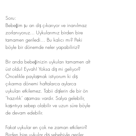
Soru:
Bebeğim şu an diş çıkarıyor ve inanılmaz 
zorlanıyoruz... Uykularımız birden bire 
tamamen geriledi… Bu kalıcı mı? Peki 
böyle bir dönemde neler yapabiliriz?
Bir anda bebeğinizin uykuları tamamen alt 
üst oldu! Eyvah! Yoksa diş mi geliyor? 
Öncelikle paylaşmak istiyorum ki diş 
çıkarma dönemi haftalarca aylarca 
uykuları etkilemez. Tabii dişlerin de bir ön 
´hazırlık´ aşaması vardır. Salya gelebilir, 
kaşıntıya sebep olabilir ve uzun süre böyle 
de devam edebilir. 
Fakat uykular en çok ne zaman etkilenir?
Birden bire uykular diş sebebiyle geriler 