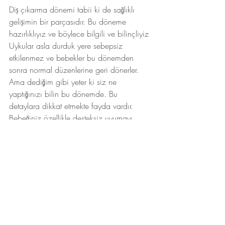
Diş çıkarma dönemi tabii ki de sağlıklı 
gelişimin bir parçasıdır. Bu döneme 
hazırlıklıyız ve böylece bilgili ve bilinçliyiz 
Uykular asla durduk yere sebepsiz 
etkilenmez ve bebekler bu dönemden 
sonra normal düzenlerine geri dönerler. 
Ama dediğim gibi yeter ki siz ne 
yaptığınızı bilin bu dönemde. Bu 
detaylara dikkat etmekte fayda vardır. 
Bebeğiniz özellikle desteksiz uyumayı 
bilmiyorsa biraz daha zor geçirebilir bu 
dönemi ki sonrasında uyku problemleri 
devam edebilir. Kaliteli uykuların kilidi 
bağımsız desteksiz uyumayı öğretmektir.
Sevgilerimle, 
Ebru Yigitsoy 
Pediatrik Uyku ve Ebeveyn Uzmanı - 