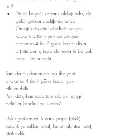
mi?
Diş eti bayağı kabarık olduğunda, diş 
geldi geliyor dediğimiz anda. 
Örneğin diş etini ellediniz ve çok 
kabarık dişlerin yeri de belliyse 
ortalama 4 ile 7 güne kadar dişler 
diş etinden çıkıyor demektir ki bu çok 
sancılı bir süreçtir.
Tam da bu dönemde uykular yani 
ortalama 4 ile 7 güne kadar çok 
etkilenebilir.
Peki diş çıkarmada tam olarak hangi 
belirtiler kendini belli eder?  
Uyku gerilemesi, kızarık popo (pişik), 
kızarık yanaklar, ishal, burun akıntısı, ateş, 
iştahsızlık.