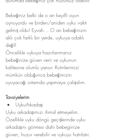
durumda bebeğiniz çok huzursuz olabilir. 
Bebeğiniz belki de o an keyifli oyun 
oynuyordu ve birden/aniden uyku vakti 
gelmiş oldu! Eyvah… O an bebeğinizin 
aklı çok farklı bir yerde, uykuya odaklı 
değil! 
Öncelikle uykuya hazırlanmanız 
bebeğinize güven verir ve uykunun 
kalitesine olumlu yansır. Rutinlerimizi  
mümkün olduğunca bebeğimizin 
uyuyacağı ortamda yapmaya çalışalım. 
Tavsiyelerim
UykuArkadaşı 
Uyku arkadaşımızı ihmal etmeyelim. 
Özellikle uyku döngü geçişlerinde uyku 
arkadaşını görmesi dahi bebeginize 
güven, huzur verebilir ve uykuyu hatırlatır. 