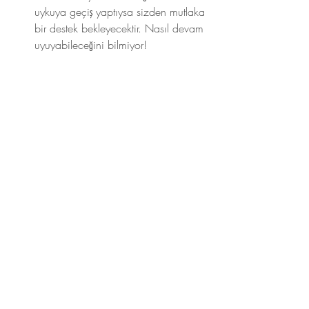
uykuya geçiş yaptıysa sizden mutlaka 
bir destek bekleyecektir. Nasıl devam 
uyuyabileceğini bilmiyor!
Böylelikle sizlerin sevgi dolu desteği ile 
adım adım desteksiz uyumayı öğretmeniz, 
öğretebilmeniz imkansız değildir! 
www.uyumayiogreniyorum.com 
sayfamızda ise uyku eğitim 
programlarımızı inceleyebilirsiniz. Her 
bebek uykuyu çok sever! Yeter ki bizler 
doğru sevgi dolu yumuşak adımlar ile 
ilerleyelim.
Sevgilerimle, 
Ebru Yigitsoy 
Pediatrik Uyku ve Ebeveyn Uzmanı - 
Eğitmeni