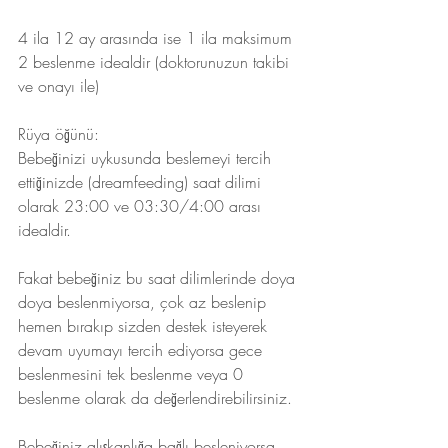
4 ila 12 ay arasında ise 1 ila maksimum 
2 beslenme idealdir (doktorunuzun takibi 
ve onayı ile)
Rüya öğünü:
Bebeğinizi uykusunda beslemeyi tercih 
ettiğinizde (dreamfeeding) saat dilimi 
olarak 23:00 ve 03:30/4:00 arası 
idealdir.
Fakat bebeğiniz bu saat dilimlerinde doya 
doya beslenmiyorsa, çok az beslenip 
hemen bırakıp sizden destek isteyerek 
devam uyumayı tercih ediyorsa gece 
beslenmesini tek beslenme veya 0 
beslenme olarak da değerlendirebilirsiniz.
Bebeğiniz alışkanlığa bağlı besleniyorsa, 