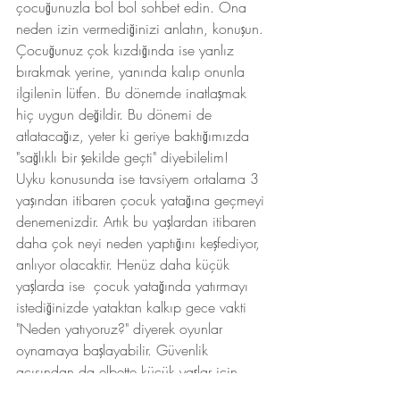
çocuğunuzla bol bol sohbet edin. Ona 
neden izin vermediğinizi anlatın, konuşun. 
Çocuğunuz çok kızdığında ise yanlız 
bırakmak yerine, yanında kalıp onunla 
ilgilenin lütfen. Bu dönemde inatlaşmak 
hiç uygun değildir. Bu dönemi de 
atlatacağız, yeter ki geriye baktığımızda 
"sağlıklı bir şekilde geçti" diyebilelim!
Uyku konusunda ise tavsiyem ortalama 3 
yaşından itibaren çocuk yatağına geçmeyi 
denemenizdir. Artık bu yaşlardan itibaren 
daha çok neyi neden yaptığını keşfediyor, 
anlıyor olacaktir. Henüz daha küçük 
yaşlarda ise  çocuk yatağında yatırmayı 
istediğinizde yataktan kalkıp gece vakti 
"Neden yatıyoruz?" diyerek oyunlar 
oynamaya başlayabilir. Güvenlik 
açısından da elbette küçük yaşlar için 
uygun değildir. Fakat buradaki önemli 