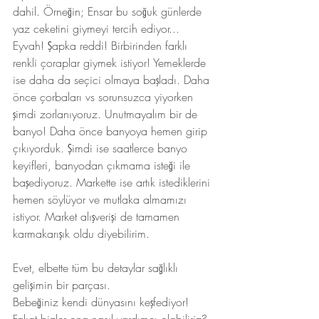
dahil. Örneğin; Ensar bu soğuk günlerde 
yaz ceketini giymeyi tercih ediyor... 
Eyvah! Şapka reddi! Birbirinden farklı 
renkli çoraplar giymek istiyor! Yemeklerde 
ise daha da seçici olmaya başladı. Daha 
önce çorbaları vs sorunsuzca yiyorken 
şimdi zorlanıyoruz. Unutmayalım bir de 
banyo! Daha önce banyoya hemen girip 
çıkıyorduk. Şimdi ise saatlerce banyo 
keyifleri, banyodan çıkmama isteği ile 
başediyoruz. Markette ise artık istediklerini 
hemen söylüyor ve mutlaka almamızı 
istiyor. Market alışverişi de tamamen 
karmakarışık oldu diyebilirim.
Evet, elbette tüm bu detaylar sağlıklı 
gelişimin bir parçası.
Bebeğiniz kendi dünyasını keşfediyor!