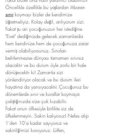
Fakat bizler ona nasıl yardımcı olabiliriz? 
Öncelikle özellikle bu yaşlardan itibaren 
sınır
 koymayı bizler de kendimize 
öğretmeliyiz. Kolay değil, anlıyorum sizi. 
Fakat şu an çocuğunuzun her istediğine 
"Evet" dediğinizde gelecek zamanlarda 
hem kendinize hem de çocuğunuza zarar 
vermiş olabiliyorsunuz. Sınırları 
belirlenmezse dünyası tamamen sınırsız 
olacaktır ve bu durum öyle zorlu bir hale 
dönüşecektir ki! Zamanla sizi 
yönlendiriyor olacak ve bu durum ileri 
hayatına da yansıyacaktır. Çocuğunuz bu 
dönemlerde sınır ve kurallar koymaya 
çalıştığınızda size çok kızabilir.
Fakat onun öfkesiyle birlikte siz de 
öfkelenmeyin. Sakin kalıyoruz! Nefes alıp 
1'den 10'a kadar sayıyoruz ve 
sakinliğimizi koruyoruz. Lütfen, 